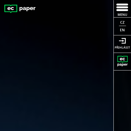
MENU
CZ
EN
PŘIHLÁSIT